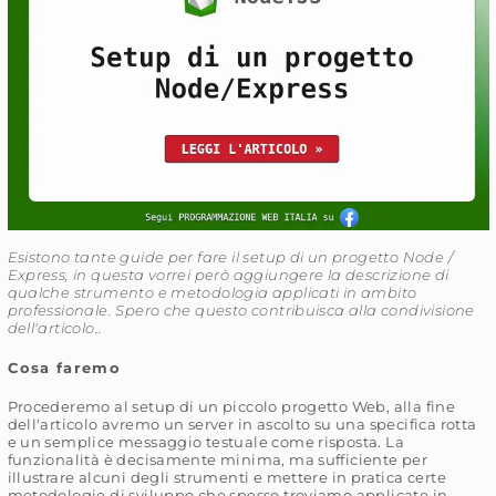
Esistono tante guide per fare il setup di un progetto Node /
Express, in questa vorrei però aggiungere la descrizione di
qualche strumento e metodologia applicati in ambito
professionale. Spero che questo contribuisca alla condivisione
dell'articolo..
Cosa faremo
Procederemo al setup di un piccolo progetto Web, alla fine
dell'articolo avremo un server in ascolto su una specifica rotta
e un semplice messaggio testuale come risposta. La
funzionalità è decisamente minima, ma sufficiente per
illustrare alcuni degli strumenti e mettere in pratica certe
metodologie di sviluppo che spesso troviamo applicate in